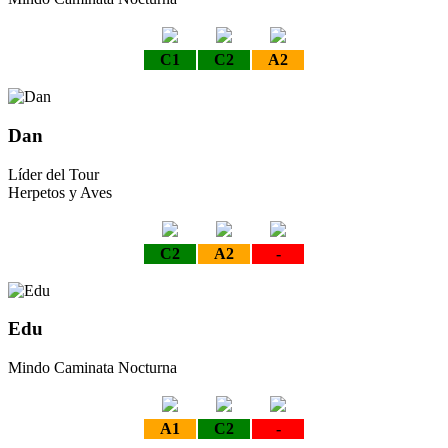
C1
C2
A2
Dan
Líder del Tour
Herpetos y Aves
C2
A2
-
Edu
Mindo Caminata Nocturna
A1
C2
-